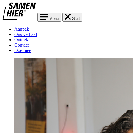
Menu
Sluit
Aanpak
Ons verhaal
Ontdek
Contact
Doe mee