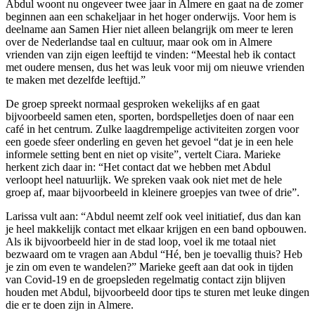
Abdul woont nu ongeveer twee jaar in Almere en gaat na de zomer
beginnen aan een schakeljaar in het hoger onderwijs. Voor hem is
deelname aan Samen Hier niet alleen belangrijk om meer te leren
over de Nederlandse taal en cultuur, maar ook om in Almere
vrienden van zijn eigen leeftijd te vinden: “Meestal heb ik contact
met oudere mensen, dus het was leuk voor mij om nieuwe vrienden
te maken met dezelfde leeftijd.”
De groep spreekt normaal gesproken wekelijks af en gaat
bijvoorbeeld samen eten, sporten, bordspelletjes doen of naar een
café in het centrum. Zulke laagdrempelige activiteiten zorgen voor
een goede sfeer onderling en geven het gevoel “dat je in een hele
informele setting bent en niet op visite”, vertelt Ciara. Marieke
herkent zich daar in: “Het contact dat we hebben met Abdul
verloopt heel natuurlijk. We spreken vaak ook niet met de hele
groep af, maar bijvoorbeeld in kleinere groepjes van twee of drie”.
Larissa vult aan: “Abdul neemt zelf ook veel initiatief, dus dan kan
je heel makkelijk contact met elkaar krijgen en een band opbouwen.
Als ik bijvoorbeeld hier in de stad loop, voel ik me totaal niet
bezwaard om te vragen aan Abdul “Hé, ben je toevallig thuis? Heb
je zin om even te wandelen?” Marieke geeft aan dat ook in tijden
van Covid-19 en de groepsleden regelmatig contact zijn blijven
houden met Abdul, bijvoorbeeld door tips te sturen met leuke dingen
die er te doen zijn in Almere.