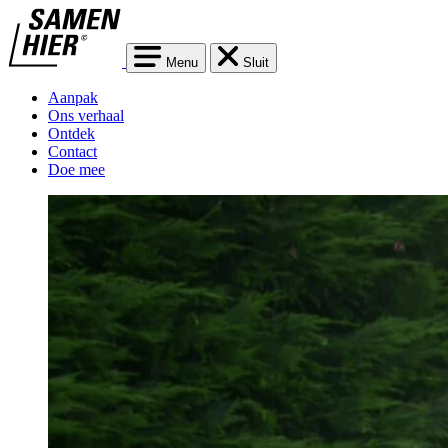
Menu
Sluit
Aanpak
Ons verhaal
Ontdek
Contact
Doe mee