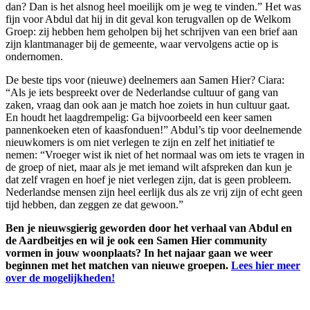
dan? Dan is het alsnog heel moeilijk om je weg te vinden.” Het was
fijn voor Abdul dat hij in dit geval kon terugvallen op de Welkom
Groep: zij hebben hem geholpen bij het schrijven van een brief aan
zijn klantmanager bij de gemeente, waar vervolgens actie op is
ondernomen.
De beste tips voor (nieuwe) deelnemers aan Samen Hier? Ciara:
“Als je iets bespreekt over de Nederlandse cultuur of gang van
zaken, vraag dan ook aan je match hoe zoiets in hun cultuur gaat.
En houdt het laagdrempelig: Ga bijvoorbeeld een keer samen
pannenkoeken eten of kaasfonduen!” Abdul’s tip voor deelnemende
nieuwkomers is om niet verlegen te zijn en zelf het initiatief te
nemen: “Vroeger wist ik niet of het normaal was om iets te vragen in
de groep of niet, maar als je met iemand wilt afspreken dan kun je
dat zelf vragen en hoef je niet verlegen zijn, dat is geen probleem.
Nederlandse mensen zijn heel eerlijk dus als ze vrij zijn of echt geen
tijd hebben, dan zeggen ze dat gewoon.”
Ben je nieuwsgierig geworden door het verhaal van Abdul en
de Aardbeitjes en wil je ook een Samen Hier community
vormen in jouw woonplaats? In het najaar gaan we weer
beginnen met het matchen van nieuwe groepen.
Lees hier meer
over de mogelijkheden!