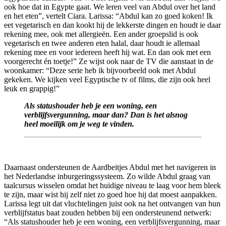
ook hoe dat in Egypte gaat. We leren veel van Abdul over het land
en het eten”, vertelt Ciara. Larissa: “Abdul kan zo goed koken! Ik
eet vegetarisch en dan kookt hij de lekkerste dingen en houdt ie daar
rekening mee, ook met allergieën. Een ander groepslid is ook
vegetarisch en twee anderen eten halal, daar houdt ie allemaal
rekening mee en voor iedereen heeft hij wat. En dan ook met een
voorgerecht én toetje!” Ze wijst ook naar de TV die aanstaat in de
woonkamer: “Deze serie heb ik bijvoorbeeld ook met Abdul
gekeken. We kijken veel Egyptische tv of films, die zijn ook heel
leuk en grappig!”
Als statushouder heb je een woning, een
verblijfsvergunning, maar dan? Dan is het alsnog
heel moeilijk om je weg te vinden.
Daarnaast ondersteunen de Aardbeitjes Abdul met het navigeren in
het Nederlandse inburgeringssysteem. Zo wilde Abdul graag van
taalcursus wisselen omdat het huidige niveau te laag voor hem bleek
te zijn, maar wist hij zelf niet zo goed hoe hij dat moest aanpakken.
Larissa legt uit dat vluchtelingen juist ook na het ontvangen van hun
verblijfstatus baat zouden hebben bij een ondersteunend netwerk:
“Als statushouder heb je een woning, een verblijfsvergunning, maar