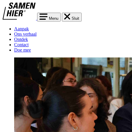
Menu
Sluit
Aanpak
Ons verhaal
Ontdek
Contact
Doe mee