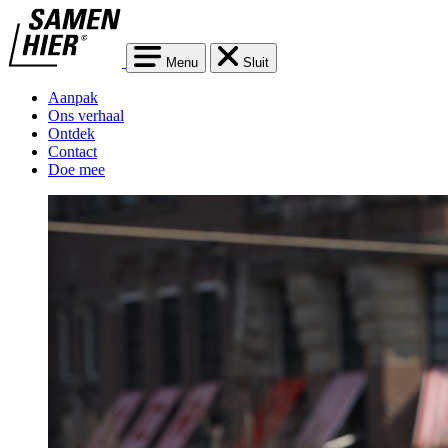
Menu
Sluit
Aanpak
Ons verhaal
Ontdek
Contact
Doe mee